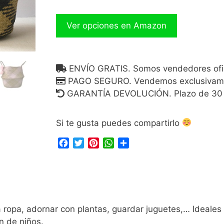
Ver opciones en Amazon
ENVÍO GRATIS. Somos vendedores ofic
PAGO SEGURO. Vendemos exclusivam
GARANTÍA DEVOLUCIÓN. Plazo de 30 dí
Si te gusta puedes compartirlo
F
T
P
W
C
a
w
i
h
o
c
i
n
a
m
e
t
t
t
p
b
t
e
s
a
o
e
r
A
r
o
r
e
p
t
 ropa, adornar con plantas, guardar juguetes,… Ideales
k
s
p
i
n de niños.