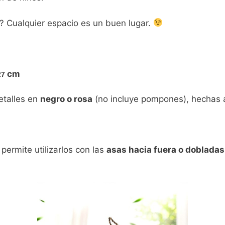
t
r
 Cualquier espacio es un buen lugar.
cm
27
etalles en
negro o rosa
(no incluye pompones), hechas 
permite utilizarlos con las
asas hacia fuera o dobladas