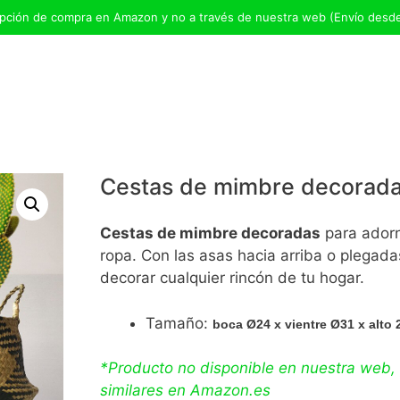
opción de compra en Amazon y no a través de nuestra web (Envío desd
Cestas de mimbre decoradas
Cestas de mimbre decoradas
para adorn
ropa. Con las asas hacia arriba o plegada
decorar cualquier rincón de tu hogar.
Tamaño:
boca
Ø
24 x vientre
Ø31 x alto 
*Producto no disponible en nuestra web,
similares en
Amazon.es