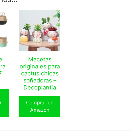
e
Macetas
ra
originales para
7
cactus chicas
soñadoras –
Decoplantia
n
Comprar en
Amazon